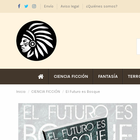
Envío
Aviso legal
¿Quiénes somos?
CIENCIA FICCIÓN
FANTASÍA
TERR
Inicio
CIENCIA FICCIÓN
El Futuro es Bosque