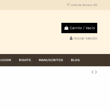
Lista de deseos (
0
)
Carrito
/
Vacío
Iniciar sesión
BUCION
RIGHTS
MANUSCRITOS
BLOG