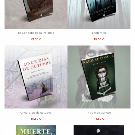
El Sendero de la Palabra
Endémico
21,50 €
15,50 €
Once días de octubre
Nadie se Conoce
15,50 €
14,50 €