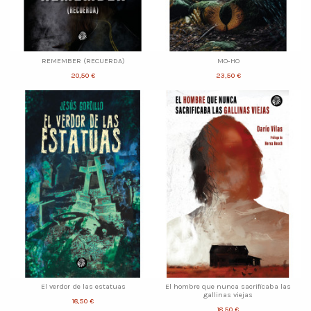
REMEMBER (RECUERDA)
MO-HO
20,50 €
23,50 €
El verdor de las estatuas
El hombre que nunca sacrificaba las
gallinas viejas
18,50 €
18,50 €