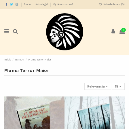
Envío
Aviso legal
¿Quiénes somos?
Lista de deseos (
0
)
0
Inicio
TERROR
Pluma Terror Maior
Pluma Terror Maior
Relevancia
18