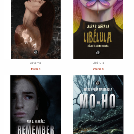
Caverna
Libélula
18,50 €
20,50 €