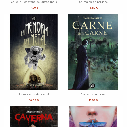
Aquel dulce otoño del Apocalipsis
Animales de peluche
14,00 €
16,50 €
La memoria del metal
Carne de tu carne
16,50 €
16,00 €