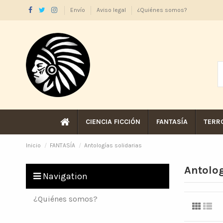
Envío
Aviso legal
¿Quiénes somos?
CIENCIA FICCIÓN
FANTASÍA
TERR
Inicio
FANTASÍA
Antologías solidarias
Antolog
Navigation
¿Quiénes somos?