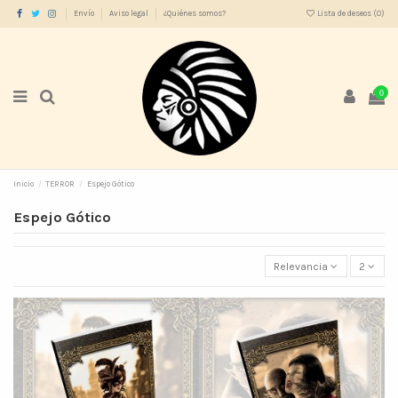
Envío
Aviso legal
¿Quiénes somos?
Lista de deseos (
0
)
0
Inicio
TERROR
Espejo Gótico
Espejo Gótico
Relevancia
2