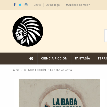
Envío
Aviso legal
¿Quiénes somos?
CIENCIA FICCIÓN
FANTASÍA
TERR
Inicio
CIENCIA FICCIÓN
La baba celestial