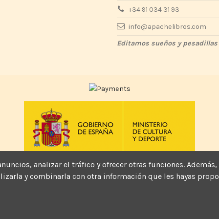
+34 91 034 31 93
info@apachelibros.com
Editamos sueños y pesadillas
Actividad subvencionada por el Ministerio de Cultura y Deporte
, anuncios, analizar el tráfico y ofrecer otras funciones. Ade
tilizarla y combinarla con otra información que les hayas pro
© 2022 - Apache Libros