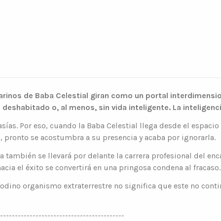
inos de Baba Celestial giran como un portal interdimension
ta deshabitado o, al menos, sin vida inteligente. La intelig
ntasías. Por eso, cuando la Baba Celestial llega desde el espac
o, pronto se acostumbra a su presencia y acaba por ignorarla.
 también se llevará por delante la carrera profesional del enc
acia el éxito se convertirá en una pringosa condena al fracaso.
odino organismo extraterrestre no significa que este no conti
------------------------------------------