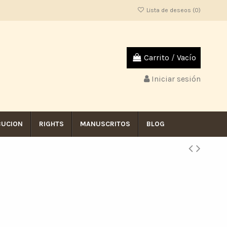
Lista de deseos (
0
)
Carrito
/
Vacío
Iniciar sesión
BUCION
RIGHTS
MANUSCRITOS
BLOG