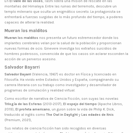
En
El valle de las voces
, Tashi lidera una misión de rescate en las
montañas del Himalaya. Entre las ruinas del terremoto, descubre un
templo milenario que oculta un enigmático secreto. La protagonista se
enfrentará a fuerzas surgidas de lo más profundo del tiempo, a poderes
capaces de alterar la realidad.
Mueran los malditos
Mueran los malditos
nos presenta un futuro estremecedor donde los
implantes cerebrales velan por la salud de la población y proporcionan
nuevas formas de ocio. Ginevere investiga los extraños suicidios de
hombres poderosos, convencida de que los casos sin aclarar esconden la
acción de un perverso asesino.
Salvador Bayarri
Salvador Bayarri
(Valencia, 1967) es doctor en Física y licenciado en
Filosofía. Ha vivido entre Estados Unidos y España, compaginando su
carrera literaria con su trabajo como investigador y desarrollador de
programas de simulación y realidad virtual.
Como escritor de narrativa de Ciencia Ficción, son suyas las novelas
Trilogía de las Esferas
(2013-2017),
El espejo del tiempo
(Apache Libros,
2019),
El profeta americano
, un guion sobre la vida de Philip K. Dick,
traducido al inglés como
The Owl in Daylight
y
Las edades de Itnis
(Premium, 2021),
Sus relatos de ciencia ficción han sido recogidos en diversas