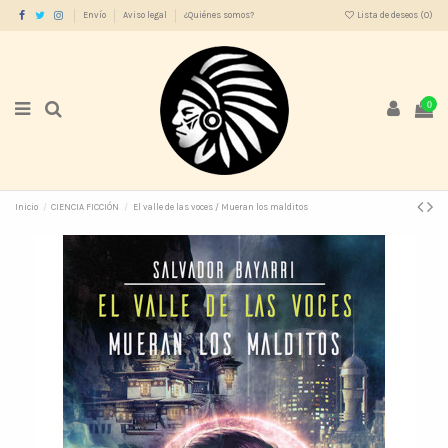
Envío
Aviso legal
¿Quiénes somos?
Lista de deseos (
0
)
0
Inicio
CIENCIA FICCIÓN
El valle de las voces / Mueran los malditos