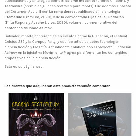
publicaciones y antologías como
El abismo mecánico
(premio Cificom I) y
Teatronika
(premio de guiones teatrales para robots). Fue además Finalista
del Certamen Apolo 11 con
La rama dorada,
publicado en la antología
Efeméride
(Premium, 2020), y de la convocatoria
Hijos de la Fundación
(Tinta Púrpura y Apache Libros, 2020), volumen conmemorativo del
centenario de Isaac Asimov.
Salvador imparte conferencias en eventos como la Hispacon, el Festival
Celsius 232 y la Campus Party, y escribe artículos sobre tecnología,
ciencia ficción y filosofía. Actualmente colabora con el proyecto Fundación
Asimov en la iniciativa Movimiento Pragma para fomentar los contenidos
propositivos en la ciencia ficción.
Esta es su página
web
Los clientes que adquirieron este producto también compraron: