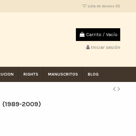
Lista de deseos (
0
)
Carrito
/
Vacío
Iniciar sesión
BUCION
RIGHTS
MANUSCRITOS
BLOG
a (1989-2009)