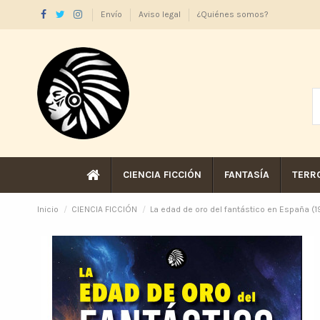
Envío
Aviso legal
¿Quiénes somos?
CIENCIA FICCIÓN
FANTASÍA
TERR
Inicio
CIENCIA FICCIÓN
La edad de oro del fantástico en España 