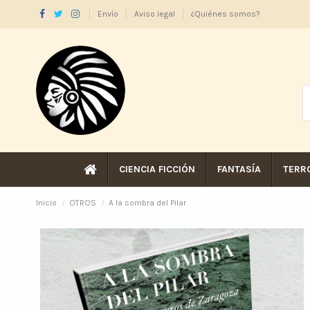
Envío
Aviso legal
¿Quiénes somos?
CIENCIA FICCIÓN
FANTASÍA
TERR
Inicio
OTROS
A la sombra del Pilar