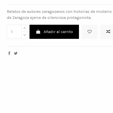
Relatos de autores zaragozanos con historias de misterio 
de Zaragoza ejerce de silenciosa protagonista.
Añadir al carrito