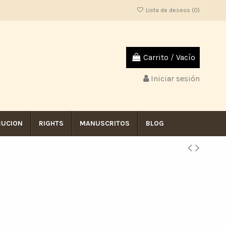
Lista de deseos (
0
)
Carrito
/
Vacío
Iniciar sesión
BUCION
RIGHTS
MANUSCRITOS
BLOG