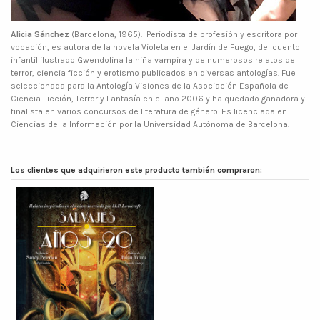
Alicia Sánchez
(Barcelona, 1965). Periodista de profesión y escritora por
vocación, es autora de la novela Violeta en el Jardín de Fuego, del cuento
infantil ilustrado Gwendolina la niña vampira y de numerosos relatos de
terror, ciencia ficción y erotismo publicados en diversas antologías. Fue
seleccionada para la Antología Visiones de la Asociación Española de
Ciencia Ficción, Terror y Fantasía en el año 2006 y ha quedado ganadora y
finalista en varios concursos de literatura de género. Es licenciada en
Ciencias de la Información por la Universidad Autónoma de Barcelona.
Los clientes que adquirieron este producto también compraron: