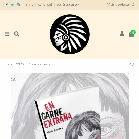
Envío
Aviso legal
¿Quiénes somos?
Lista de deseos (
0
)
0
Inicio
OTROS
En carne extraña