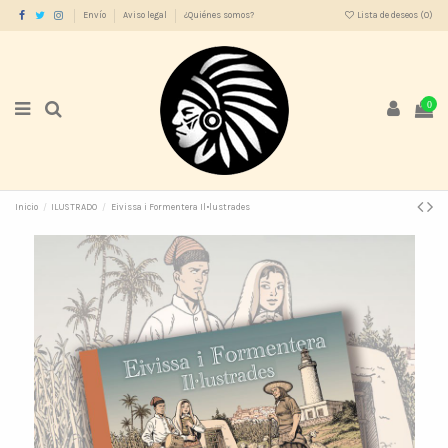
Envío
Aviso legal
¿Quiénes somos?
Lista de deseos (
0
)
0
Inicio
ILUSTRADO
Eivissa i Formentera Il•lustrades