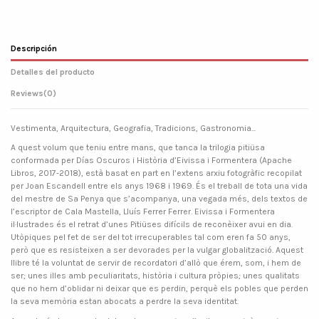
Descripción
Detalles del producto
Reviews
(0)
Vestimenta, Arquitectura, Geografia, Tradicions, Gastronomia...
A quest volum que teniu entre mans, que tanca la trilogia pitiüsa
conformada per Días Oscuros i Història d’Eivissa i Formentera (Apache
Libros, 2017-2018), està basat en part en l’extens arxiu fotogràfic recopilat
per Joan Escandell entre els anys 1968 i 1969. És el treball de tota una vida
del mestre de Sa Penya que s’acompanya, una vegada més, dels textos de
l’escriptor de Cala Mastella, Lluís Ferrer Ferrer. Eivissa i Formentera
il·lustrades és el retrat d’unes Pitiüses difícils de reconèixer avui en dia.
Utòpiques pel fet de ser del tot irrecuperables tal com eren fa 50 anys,
però que es resisteixen a ser devorades per la vulgar globalització. Aquest
llibre té la voluntat de servir de recordatori d’allò que érem, som, i hem de
ser; unes illes amb peculiaritats, història i cultura pròpies; unes qualitats
que no hem d’oblidar ni deixar que es perdin, perquè els pobles que perden
la seva memòria estan abocats a perdre la seva identitat.