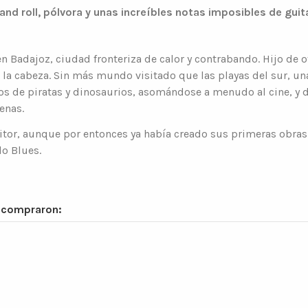
nd roll, pólvora y unas increíbles notas imposibles de guita
 en Badajoz, ciudad fronteriza de calor y contrabando. Hijo de 
 la cabeza. Sin más mundo visitado que las playas del sur, una 
bros de piratas y dinosaurios, asomándose a menudo al cine, y
enas.
ritor, aunque por entonces ya había creado sus primeras obra
do Blues.
n compraron: