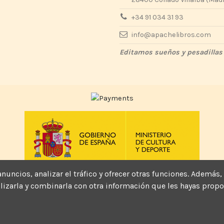
+34 91 034 31 93
info@apachelibros.com
Editamos sueños y pesadillas
Actividad subvencionada por el Ministerio de Cultura y Deporte
, anuncios, analizar el tráfico y ofrecer otras funciones. Ade
tilizarla y combinarla con otra información que les hayas pro
© 2022 - Apache Libros