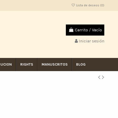
Lista de deseos (
0
)
Carrito
/
Vacío
Iniciar sesión
BUCION
RIGHTS
MANUSCRITOS
BLOG