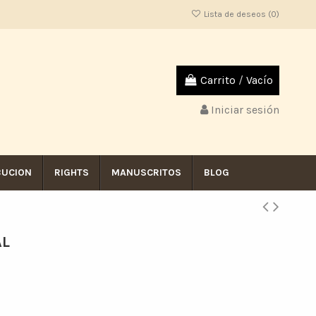
Lista de deseos (
0
)
Carrito
/
Vacío
Iniciar sesión
BUCION
RIGHTS
MANUSCRITOS
BLOG
AL