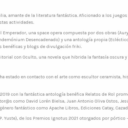
a, amante de la literatura fantástica. Aficionado a los juegos d
stas actividades.
del Emperador, una space opera compuesta por dos obras (Aury
Pandemónium Desencadenado) y una antología propia (Eclécticos:
benéficas y blogs de divulgación friki.
itorial con Oculto, una novela que hibrida la fantasía oscura y
 ha estado en contacto con el arte como escultor ceramista, h
2019 con la fantástica antología benéfica Relatos de Rol pr
utor@s como David Lorén Bielsa, Juan Antonio Oliva Ostos, Jesús
género fantástico como Apache Libros, Ediciones Catay, Cazado
P. Yuste), de los Premios Ignotus 2021 otorgados por pórtico – 