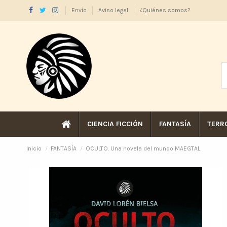
Envío
Aviso legal
¿Quiénes somos?
CIENCIA FICCIÓN
FANTASÍA
TERR
Inicio
FANTASÍA
OCULTO. Una novela del mundo MAEGTAL