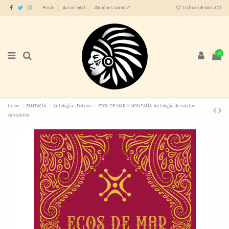
Envío
Aviso legal
¿Quiénes somos?
Lista de deseos (
0
)
0
Inicio
FANTASÍA
Antologías DeLuxe
ECOS DE MAR Y MONTAÑA. Antología de relatos
cántabros