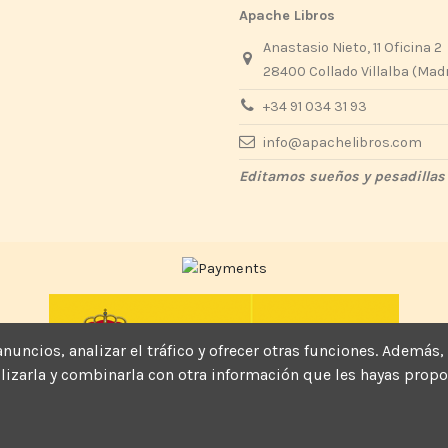
Apache Libros
Anastasio Nieto, 11 Oficina 2
28400 Collado Villalba (Mad
+34 91 034 31 93
info@apachelibros.com
Editamos sueños y pesadillas
, anuncios, analizar el tráfico y ofrecer otras funciones. Ade
tilizarla y combinarla con otra información que les hayas pro
Actividad subvencionada por el Ministerio de Cultura y Deporte