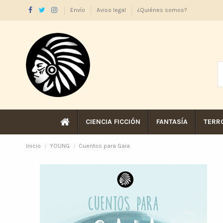
Envío
Aviso legal
¿Quiénes somos?
CIENCIA FICCIÓN
FANTASÍA
TERR
Inicio
YOUNG
Cuentos para Gaia