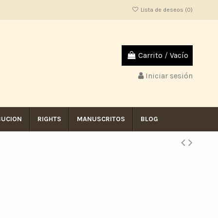
Lista de deseos (
0
)
Carrito
/
Vacío
Iniciar sesión
BUCION
RIGHTS
MANUSCRITOS
BLOG