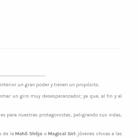
interior un gran poder y tienen un propósito.
tomar un giro muy desesperanzador; ya que, al fin y al
les para nuestras protagonistas, peligrando sus vidas,
s de la
Mahō Shōjo
o
Magical Girl
: jóvenes chicas a las