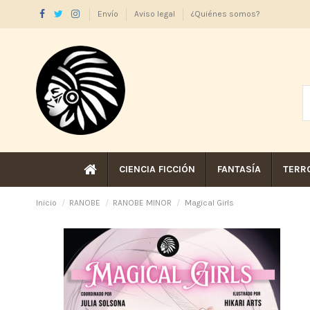
Envío
Aviso legal
¿Quiénes somos?
CIENCIA FICCIÓN
FANTASÍA
TERR
Inicio
RANOBE
RANOBE MINOR
Magical Girls