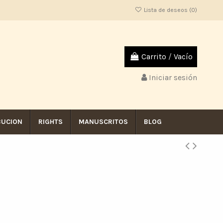
Lista de deseos (
0
)
Carrito
/
Vacío
Iniciar sesión
BUCION
RIGHTS
MANUSCRITOS
BLOG