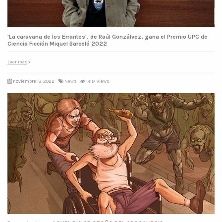
'La caravana de los Errantes', de Raúl Gonzálvez, gana el Premio UPC de
Ciencia Ficción Miquel Barceló 2022
Leer más
noviembre 18, 2022
News
14117 views