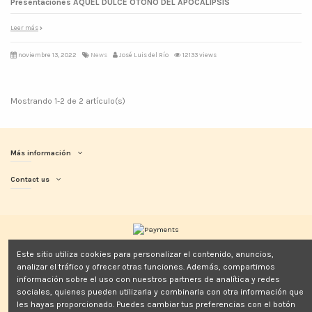
Presentaciones AQUEL DULCE OTOÑO DEL APOCALIPSIS
Leer más
noviembre 13, 2022
News
José Luis del Río
12133 views
Mostrando 1-2 de 2 artículo(s)
Más información
Contact us
Este sitio utiliza cookies para personalizar el contenido, anuncios,
analizar el tráfico y ofrecer otras funciones. Además, compartimos
información sobre el uso con nuestros partners de analítica y redes
sociales, quienes pueden utilizarla y combinarla con otra información que
les hayas proporcionado. Puedes cambiar tus preferencias con el botón