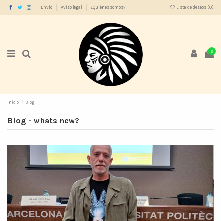
Envío
Aviso legal
¿Quiénes somos?
Lista de deseos (
0
)
0
Inicio
Blog
Blog - whats new?