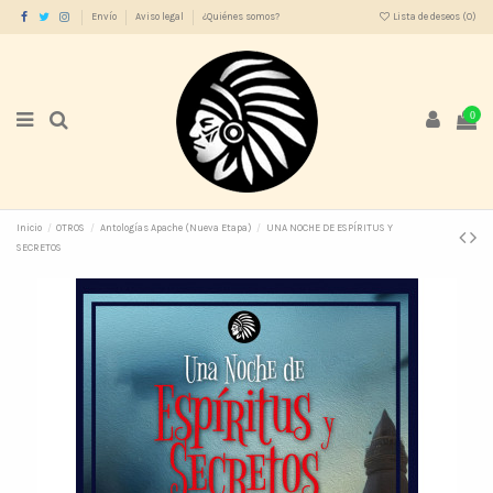
Envío
Aviso legal
¿Quiénes somos?
Lista de deseos (
0
)
0
Inicio
OTROS
Antologías Apache (Nueva Etapa)
UNA NOCHE DE ESPÍRITUS Y
SECRETOS