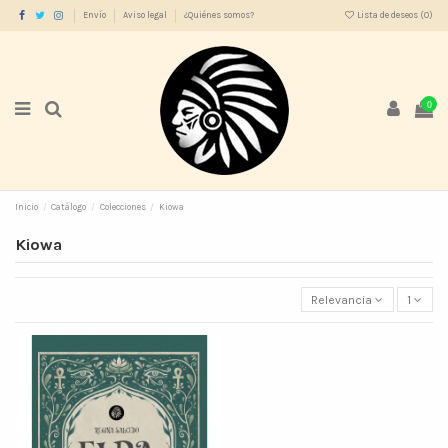
Envío
Aviso legal
¿Quiénes somos?
Lista de deseos (
0
)
0
Inicio
Catálogo
Colecciones
Kiowa
Kiowa
Relevancia
1