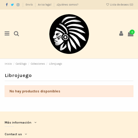
Envío
Aviso legal
¿Quiénes somos?
Lista de deseos (
0
)
0
Inicio
Catálogo
Colecciones
Librojuego
Librojuego
No hay productos disponibles
Más información
Contact us