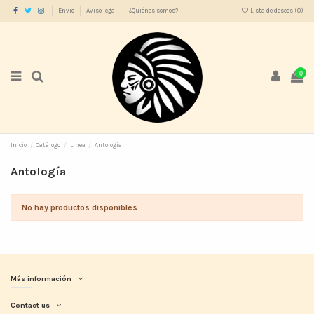
Envío
Aviso legal
¿Quiénes somos?
Lista de deseos (
0
)
0
Inicio
Catálogo
Línea
Antología
Antología
No hay productos disponibles
Más información
Contact us