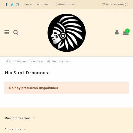
Envío
Aviso legal
¿Quiénes somos?
Lista de deseos (
0
)
0
Inicio
Catálogo
Colecciones
Hic Sunt Dracones
Hic Sunt Dracones
No hay productos disponibles
Más información
Contact us